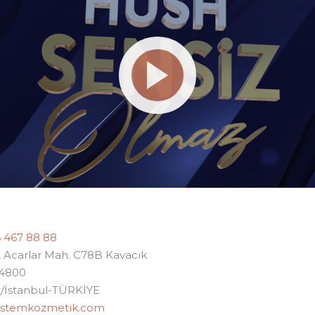
6 467 88 88
, Acarlar Mah. C78B Kavacık
34800
/İstanbul-TÜRKİYE
istemkozmetik.com