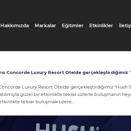
Hakkımızda
Markalar
Eğitimler
Etkinlikler
İleti
brıs Concorde Luxury Resort Otelde gerçekleştirdiğimiz ‘’
ıs Concorde Luxury Resort Otelde gerçekleştirdiğimiz “Hush S
ılımıyla güzel bir etkinlikte tekrar sizlerle buluşmanın heye
r etkinlikte tekrar buluşmak üzere…