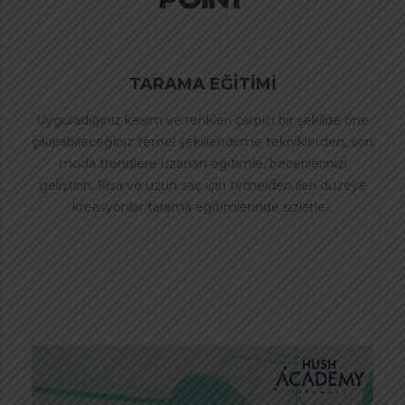
TARAMA EĞİTİMİ
Uyguladığınız kesim ve renkleri çarpıcı bir şekilde öne
çıkarabileceğiniz temel şekillendirme tekniklerden, son
moda trendlere uzanan eğitimle, becerilerinizi
geliştirin. Kısa ve uzun saç için temelden ileri düzeye
kreasyonlar tarama eğitimlerinde sizlerle…