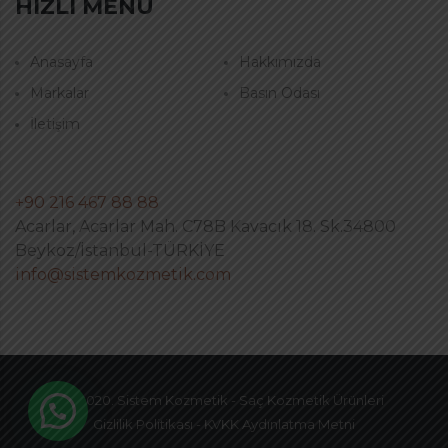
HIZLI MENÜ
Anasayfa
Hakkımızda
Markalar
Basın Odası
İletişim
+90 216 467 88 88
Acarlar, Acarlar Mah. C78B Kavacık 18. Sk.34800
Beykoz/İstanbul-TÜRKİYE
info@sistemkozmetik.com
© 2020. Sistem Kozmetik - Saç Kozmetik Ürünleri
Gizlilik Politikası
-
KVKK Aydınlatma Metni