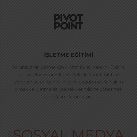
İŞLETME EĞİTİMİ
Sorunsuz bir işletme için 4 Altın Kural: Kendini, Ekibini,
İşini ve Müşterini Etkili Bir Şekilde Yönet! İşletme
yönetimine en güncel bilgi ve uygulamalarla hakim
olmak ve işletmenizi yüksek verimlilikte yönetmek
için eğitimi kaçırmayın.
SOSYAL MEDYA
BİZİ TAKİP EDİN!