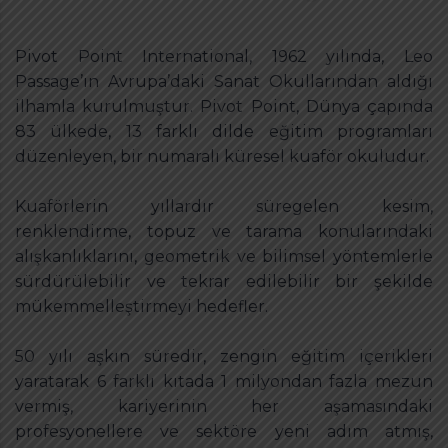
Pivot Point International, 1962 yılında, Leo
Passage’ın Avrupa’daki Sanat Okullarından aldığı
ilhamla kurulmuştur. Pivot Point, Dünya çapında
83 ülkede, 13 farklı dilde eğitim programları
düzenleyen, bir numaralı küresel kuaför okuludur.
Kuaförlerin yıllardır süregelen kesim,
renklendirme, topuz ve tarama konularındaki
alışkanlıklarını, geometrik ve bilimsel yöntemlerle
sürdürülebilir ve tekrar edilebilir bir şekilde
mükemmelleştirmeyi hedefler.
50 yılı aşkın süredir, zengin eğitim içerikleri
yaratarak 6 farklı kıtada 1 milyondan fazla mezun
vermiş, kariyerinin her aşamasındaki
profesyonellere ve sektöre yeni adım atmış,