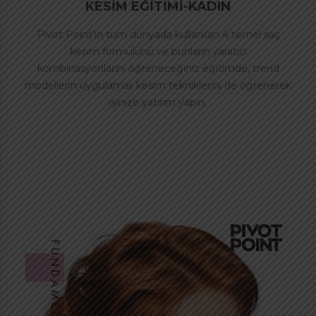
KESİM EĞİTİMİ-KADIN
Pivot Point’in tüm dünyada kullanılan 4 temel saç
kesim formülünü ve bunların yaratıcı
kombinasyonlarını öğreneceğiniz eğitimde, trend
modellerin uygulamalı kesim tekniklerini de öğrenerek
işinize yatırım yapın.