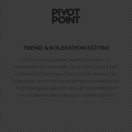
TREND & KOLEKSİYON EĞİTİMİ
2021 moda dünyasının, kadın saç kesimi ve
renklendirmesi üzerindeki yansımasını, Pivot Point
yöntemiyle hissetmeye hazır mısınız? Kadınlar için
birbirinden özel kesim ve renklendirme modelleri ile
hem tekniğinizi geliştirin hem de müşterilerinizin
memnuniyetle talep edeceği modeller öğrenin.