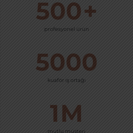
500
+
profesyonel ürün
5000
kuaför iş ortağı
1
M
mutlu müşteri