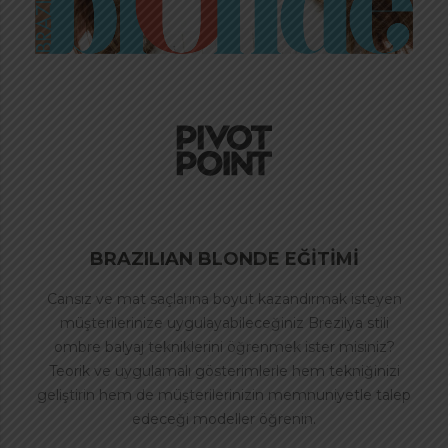
BRAZILIAN BLONDE EĞİTİMİ
Cansız ve mat saçlarına boyut kazandırmak isteyen
müşterilerinize uygulayabileceğiniz Brezilya stili
ombre balyaj tekniklerini öğrenmek ister misiniz?
Teorik ve uygulamalı gösterimlerle hem tekniğinizi
geliştirin hem de müşterilerinizin memnuniyetle talep
edeceği modeller öğrenin.